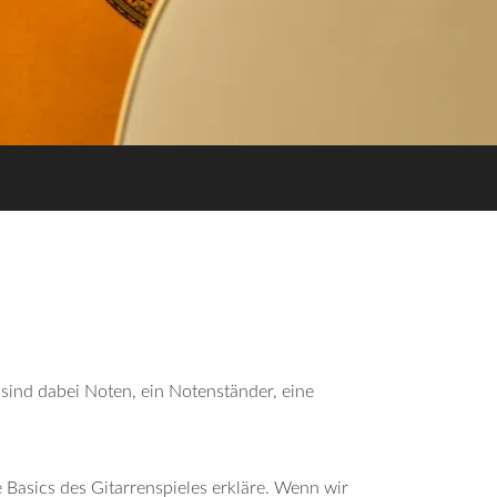
sind dabei Noten, ein Notenständer, eine
ie Basics des Gitarrenspieles erkläre. Wenn wir