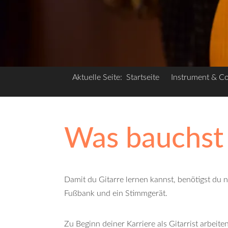
Aktuelle Seite:
Startseite
Instrument & C
Was bauchst
Damit du
Gitarre lernen
kannst, benötigst du n
Fußbank und ein Stimmgerät.
Zu Beginn deiner Karriere als Gitarrist arbeite