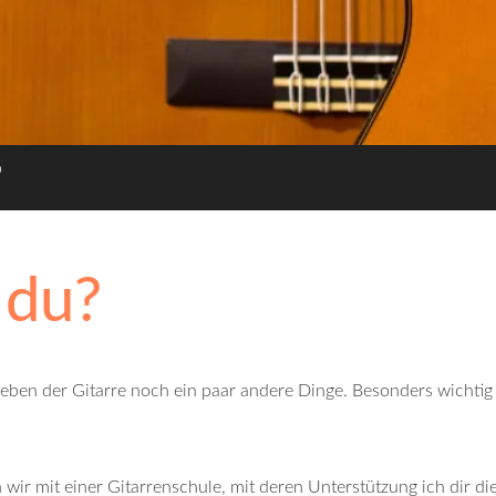
o
 du?
eben der Gitarre noch ein paar andere Dinge. Besonders wichtig 
n wir mit einer Gitarrenschule, mit deren Unterstützung ich dir d