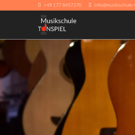
+49 177 8457270
info@musikschule-t