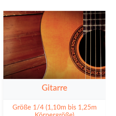
Gitarre
Größe 1/4 (1,10m bis 1,25m
Körpergröße)