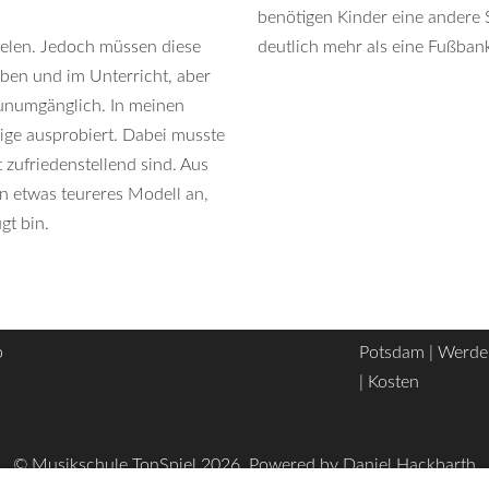
benötigen Kinder eine andere 
ielen. Jedoch müssen diese
deutlich mehr als eine Fußban
Üben und im Unterricht, aber
 unumgänglich. In meinen
nige ausprobiert. Dabei musste
ht zufriedenstellend sind. Aus
n etwas teureres Modell an,
gt bin.
p
Potsdam
|
Werde
|
Kosten
© Musikschule TonSpiel 2026, Powered by Daniel Hackbarth