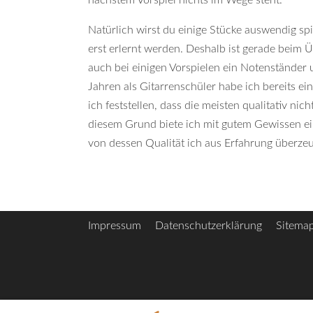
nächstem Vorspiel nichts im Wege steht.
Natürlich wirst du einige Stücke auswendig sp
erst erlernt werden. Deshalb ist gerade beim 
auch bei einigen Vorspielen ein Notenständer
Jahren als Gitarrenschüler habe ich bereits ei
ich feststellen, dass die meisten qualitativ nic
diesem Grund biete ich mit gutem Gewissen ei
von dessen Qualität ich aus Erfahrung überzeu
Impressum
Datenschutzerklärung
Sitema