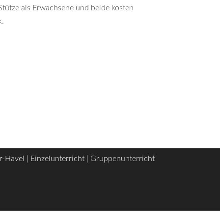
Stütze als Erwachsene und beide kosten
k.
r-Havel
|
Einzelunterricht
|
Gruppenunterricht