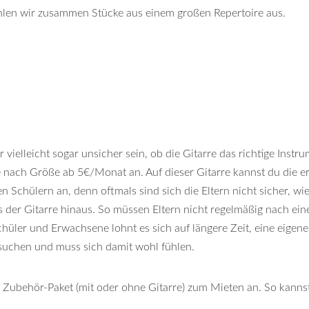
ählen wir zusammen Stücke aus einem großen Repertoire aus.
 vielleicht sogar unsicher sein, ob die Gitarre das richtige Instr
 je nach Größe ab 5€/Monat an. Auf dieser Gitarre kannst du die e
en Schülern an, denn oftmals sind sich die Eltern nicht sicher, w
 der Gitarre hinaus. So müssen Eltern nicht regelmäßig nach ei
chüler und Erwachsene lohnt es sich auf längere Zeit, eine eige
ussuchen und muss sich damit wohl fühlen.
e Zubehör-Paket (mit oder ohne Gitarre) zum Mieten an. So kanns