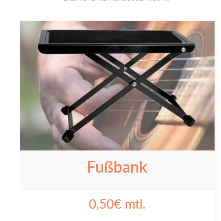
Fußbank
0,50€ mtl.