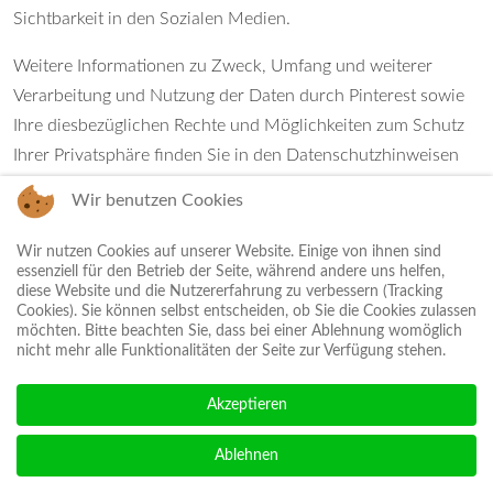
Sichtbarkeit in den Sozialen Medien.
Weitere Informationen zu Zweck, Umfang und weiterer
Verarbeitung und Nutzung der Daten durch Pinterest sowie
Ihre diesbezüglichen Rechte und Möglichkeiten zum Schutz
Ihrer Privatsphäre finden Sie in den Datenschutzhinweisen
von Pinterest:
https://policy.pinterest.com/de/privacy-policy
.
Wir benutzen Cookies
5. Newsletter
Wir nutzen Cookies auf unserer Website. Einige von ihnen sind
essenziell für den Betrieb der Seite, während andere uns helfen,
Newsletterdaten
diese Website und die Nutzererfahrung zu verbessern (Tracking
Cookies). Sie können selbst entscheiden, ob Sie die Cookies zulassen
Wenn Sie den auf der Website angebotenen Newsletter
möchten. Bitte beachten Sie, dass bei einer Ablehnung womöglich
beziehen möchten, benötigen wir von Ihnen eine E-Mail-
nicht mehr alle Funktionalitäten der Seite zur Verfügung stehen.
Adresse sowie Informationen, welche uns die Überprüfung
Akzeptieren
gestatten, dass Sie der Inhaber der angegebenen E-Mail-
Adresse sind und mit dem Empfang des Newsletters
Ablehnen
einverstanden sind. Weitere Daten werden nicht bzw. nur auf